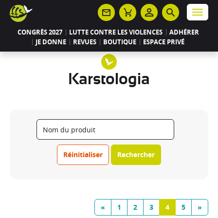
Panneau de gestion des cookies
Menu
CONGRÈS 2027
LUTTE CONTRE LES VIOLENCES
ADHÉRER
JE DONNE
REVUES
BOUTIQUE
ESPACE PRIVÉ
Karstologia
Réinitialiser
Rechercher
«
1
2
3
4
5
»