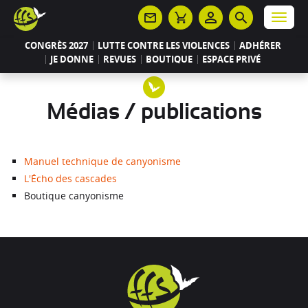
Panneau de gestion des cookies
Menu
CONGRÈS 2027
LUTTE CONTRE LES VIOLENCES
ADHÉRER
JE DONNE
REVUES
BOUTIQUE
ESPACE PRIVÉ
Médias / publications
Manuel technique de canyonisme
L'Écho des cascades
Boutique canyonisme