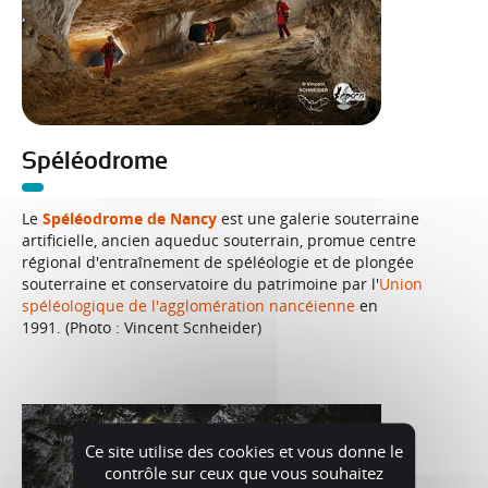
Spéléodrome
Le
Spéléodrome de Nancy
est une galerie souterraine
artificielle, ancien aqueduc souterrain, promue centre
régional d'entraînement de spéléologie et de plongée
souterraine et conservatoire du patrimoine par l'
Union
spéléologique de l'agglomération nancéienne
en
1991. (Photo : Vincent Scnheider)
Ce site utilise des cookies et vous donne le
contrôle sur ceux que vous souhaitez