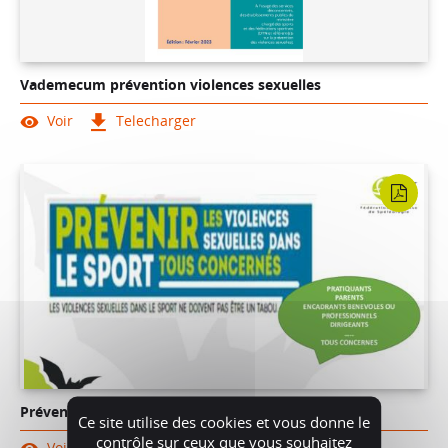
Vademecum prévention violences sexuelles
Voir
Telecharger
Prévenir les violences sexuelles dans le sport
Ce site utilise des cookies et vous donne le
contrôle sur ceux que vous souhaitez
Voir
Telecharger