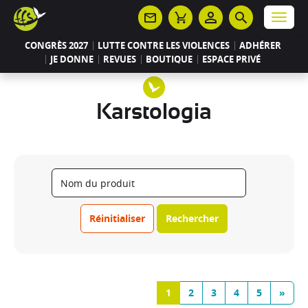
Panneau de gestion des cookies
Menu
CONGRÈS 2027
LUTTE CONTRE LES VIOLENCES
ADHÉRER
JE DONNE
REVUES
BOUTIQUE
ESPACE PRIVÉ
Karstologia
Réinitialiser
Rechercher
1
2
3
4
5
»