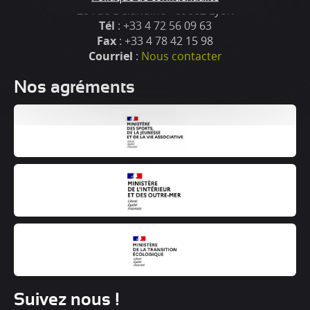
28 rue Delandine - 69002 Lyon
Tél
: +33 4 72 56 09 63
Fax
: +33 4 78 42 15 98
Courriel
:
Nous contacter
Nos agréments
Suivez nous !