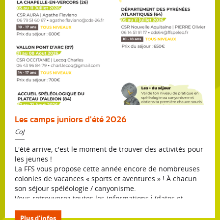
***
Pour plus d'informations, consultez le site du
CSR
Auvergne-Rhône-Alpes
.
Les camps juniors d'été 2026
CoJ
L'été arrive, c'est le moment de trouver des activités pour
les jeunes !
La FFS vous propose cette année encore de nombreuses
colonies de vacances « sports et aventures » ! À chacun
son séjour spéléologie / canyonisme.
​Vous retrouverez toutes les informations ℹ️ (dates et
contacts) juste au-dessus !
​Des aides financières sont possibles auprès de vos clubs,
Plus d'infos
CDS, CSR, CAF, etc.