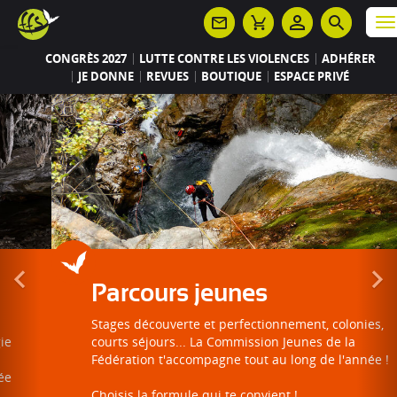
Panneau de gestion des cookies
M
CONGRÈS 2027
LUTTE CONTRE LES VIOLENCES
ADHÉRER
JE DONNE
REVUES
BOUTIQUE
ESPACE PRIVÉ
Parcours jeunes
Stages découverte et perfectionnement, colonies,
courts séjours... La Commission Jeunes de la
Fédération t'accompagne tout au long de l'année !
Choisis la formule qui te convient !