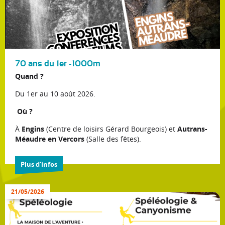
70 ans du 1er -1000m
Quand ?
Du 1er au 10 août 2026.
Où ?
À
Engins
(Centre de loisirs Gérard Bourgeois) et
Autrans-
Méaudre en Vercors
(Salle des fêtes).
Plus d'infos
Entrée libre et gratuite.
Pour les projections de films,
pensez à vous inscrire dès maintenant :
Lien vers
21/05/2026
HelloAsso
Venez nombreux partager ces moments uniques entre
passionnés de l'ombre !