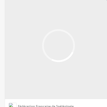
Fédération Française de Spéléologie
Nous vous attendons nombreux les week-ends du 1&2 août et 8&9 août pour