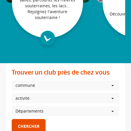
Rejoignez l'aventure
Découvrez 
souterraine !
des
Trouver un club près de chez vous
commune
activite
Départements
CHERCHER