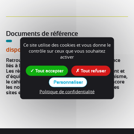
Documents de référence
Ce site utilise des cookies et vous donne le
disponibles en téléchargement
contrôle sur ceux que vous souhaitez
activer
Retrouvez ci-dessous les documents de référence
liés à la pratique du canyonisme :
Tout accepter
Tout refuser
Les règles de sécurité, les normes d'encadrement et
d'équipement, la charte de l'équipeur en canyonisme,
le cahier des charges des topos labellisés ou encore
Personnaliser
les normes de classement technique des espaces
Politique de confidentialité
sites et itinéraires.