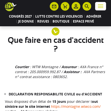
Panneau de gestion des cookies
Menu
CONGRÈS 2027
LUTTE CONTRE LES VIOLENCES
ADHÉRER
JE DONNE
REVUES
BOUTIQUE
ESPACE PRIVÉ
Que faire en cas d'accident
?
Courtier
: WTW Montagne /
Assureur
: AXA France n°
contrat : 205.000959.992.87 /
Assisteur :
AXA Partners
n° contrat assistance : 0803652.
DECLARATION RESPONSABILITE CIVILE ou d'ACCIDENT
Vous disposez d'un délai de
15 jours
pour déclarer t
out
sinistre sur le site internet
https://montagne.wtwco.com/