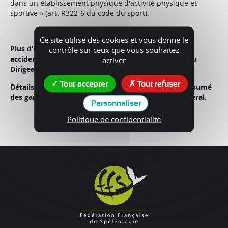
dans un établissement physique d'activité physique et
sportive » (art. R322-6 du code du sport).
Ce site utilise des cookies et vous donne le
Plus d'informations dans l'article « déclarer un
contrôle sur ceux que vous souhaitez
accident ? » dans l'espace adhérents du Mémento du
activer
Dirigeant.
Tout accepter
Tout refuser
Détails des garanties de votre option IA dans le « résumé
des garanties » dans la page « adhérer » du site fédéral.
Personnaliser
Politique de confidentialité