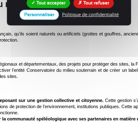
u milieu souterrain"
Tout accepter
Tout refuser
Politique de confidentialité
Personnaliser
ançais, qu'ils soient naturels ou artificiels (grottes et gouffres, ancie
rotection. 
égionaux et départementaux, des projets pour protéger des sites, la F
iver l'entité Conservatoire du milieu souterrain et de créer un label
es sites. 
eposant sur une gestion collective et citoyenne.
Cette gestion s'
tions de protection de l'environnement, institutions publiques. Cette
nctionne.  
 par la communauté spéléologique avec ses partenaires en matière 