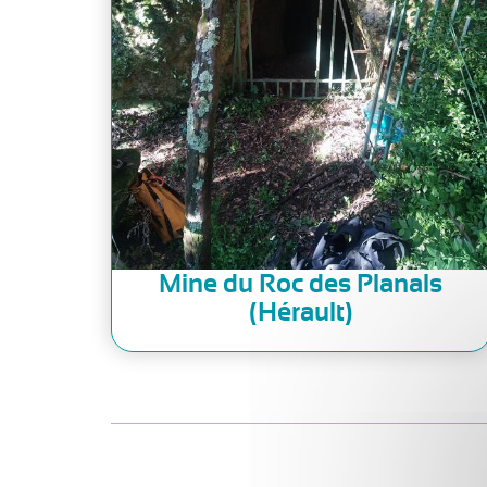
Mine du Roc des Planals
(Hérault)