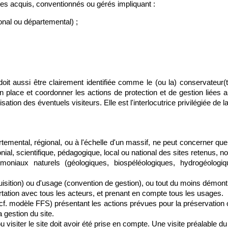
 sites acquis, conventionnés ou gérés impliquant : 
onal ou départemental) ;
it aussi être clairement identifiée comme le (ou la) conservateur(tri
 place et coordonner les actions de protection et de gestion liées au
isation des éventuels visiteurs. Elle est l'interlocutrice privilégiée de 
artemental, régional, ou à l'échelle d'un massif, ne peut concerner que l
onial, scientifique, pédagogique, local ou national des sites retenus, n
moniaux naturels (géologiques, biospéléologiques, hydrogéologiqu
(acquisition) ou d'usage (convention de gestion), ou tout du moins dém
rtation avec tous les acteurs, et prenant en compte tous les usages.
 (cf. modèle FFS) présentant les actions prévues pour la préservation 
 gestion du site.
visiter le site doit avoir été prise en compte. Une visite préalable 