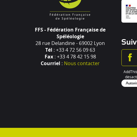
FFS - Fédération Française de
Spéléologie
Suiv
28 rue Delandine - 69002 Lyon
Tél
: +33 4 72 56 09 63
Fax
: +33 4 78 42 15 98
Courriel
:
Nous contacter
AddThis
désacti
Autori