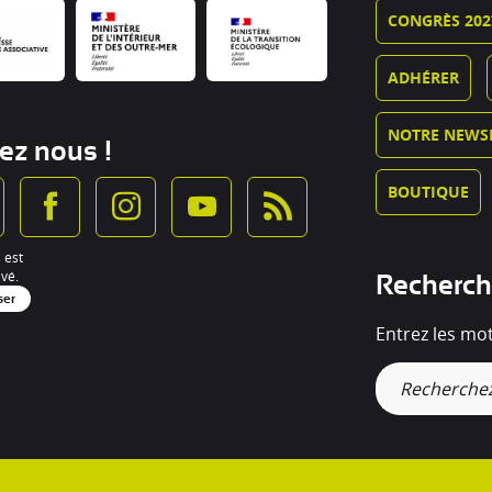
CONGRÈS 202
ADHÉRER
NOTRE NEWS
ez nous !
BOUTIQUE
 est
vé.
Recherc
ser
Entrez les mo