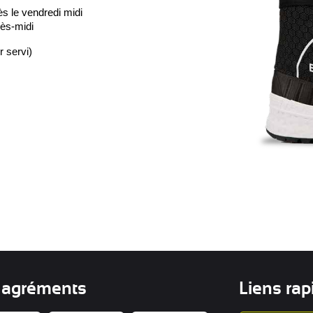
 le vendredi midi
rès-midi
r servi)
 agréments
Liens rap