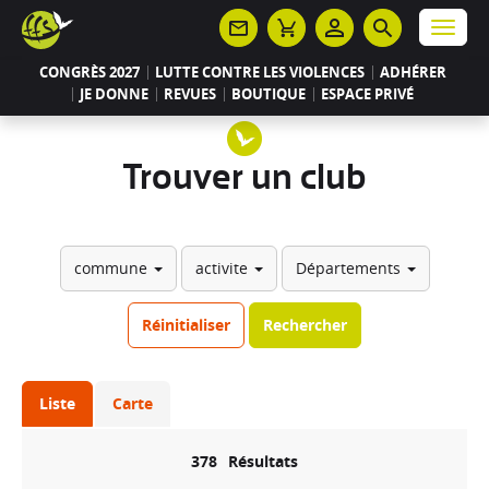
Panneau de gestion des cookies
Menu
CONGRÈS 2027
LUTTE CONTRE LES VIOLENCES
ADHÉRER
JE DONNE
REVUES
BOUTIQUE
ESPACE PRIVÉ
Trouver un club
commune
activite
Départements
Réinitialiser
Rechercher
Liste
Carte
378
Résultats