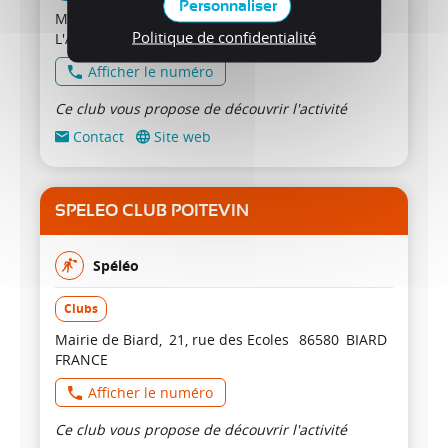
Personnaliser
Mairie
18 rue Saint-Jean
86260
ANGLES SUR
Politique de confidentialité
L'ANGLIN
FRANCE
Afficher le numéro
Ce club vous propose de découvrir l'activité
Contact
Site web
SPELEO CLUB POITEVIN
Spéléo
Clubs
Mairie de Biard
21, rue des Ecoles
86580
BIARD
FRANCE
Afficher le numéro
Ce club vous propose de découvrir l'activité