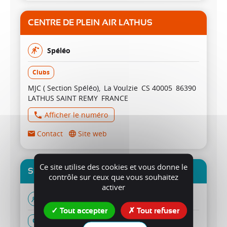
CENTRE DE PLEIN AIR LATHUS
Spéléo
Clubs
MJC ( Section Spéléo)
La Voulzie
CS 40005
86390
LATHUS SAINT REMY
FRANCE
Afficher le numéro
Contact
Site web
Ce site utilise des cookies et vous donne le
SPELEO CLUB ANGLOIS
contrôle sur ceux que vous souhaitez
activer
Spéléo
Tout accepter
Tout refuser
Clubs