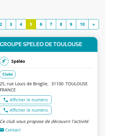
2
3
4
5
6
7
8
9
10
»
GROUPE SPELEO DE TOULOUSE
Spéléo
Clubs
25, rue Louis de Broglie
31100
TOULOUSE
FRANCE
Afficher le numéro
Afficher le numéro
Ce club vous propose de découvrir l'activité
Contact