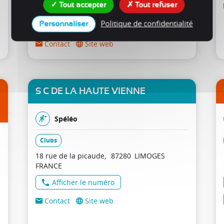
Tout accepter
Tout refuser
Afficher le numéro
Politique de confidentialité
Personnaliser
Afficher le numéro
Contact
Site web
S C DE LA HAUTE VIENNE
Spéléo
Clubs
18 rue de la picaude
87280
LIMOGES
FRANCE
Afficher le numéro
Contact
Site web