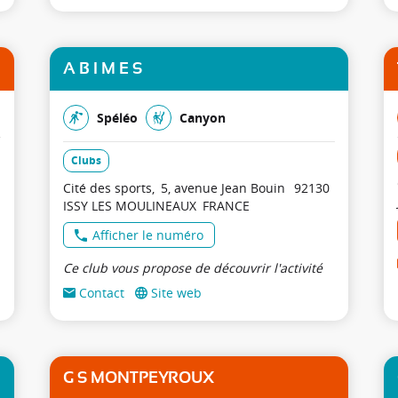
A B I M E S
Spéléo
Canyon
Clubs
Cité des sports
5, avenue Jean Bouin
92130
ISSY LES MOULINEAUX
FRANCE
Afficher le numéro
Ce club vous propose de découvrir l'activité
Contact
Site web
G S MONTPEYROUX