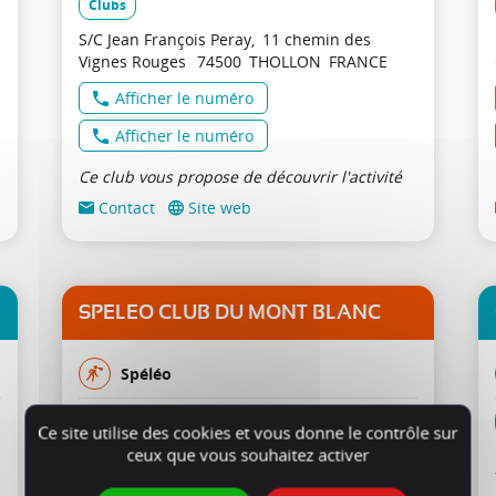
Clubs
S/C Jean François Peray
11 chemin des
Vignes Rouges
74500
THOLLON
FRANCE
Afficher le numéro
Afficher le numéro
Ce club vous propose de découvrir l'activité
Contact
Site web
SPELEO CLUB DU MONT BLANC
Spéléo
Clubs
Ce site utilise des cookies et vous donne le contrôle sur
ceux que vous souhaitez activer
Chez M. Patrick NOEL
Route de Luzier
74700
SALLANCHES
FRANCE