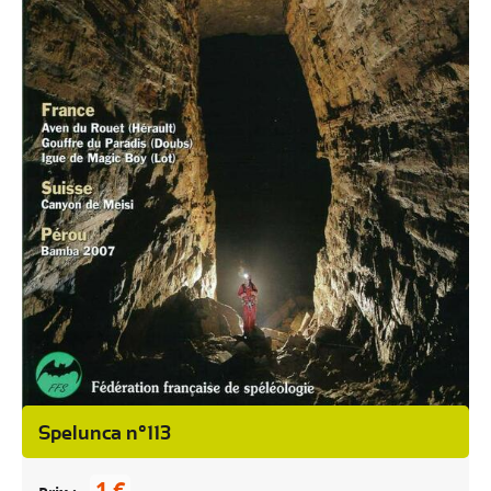
Spelunca n°113
1 €