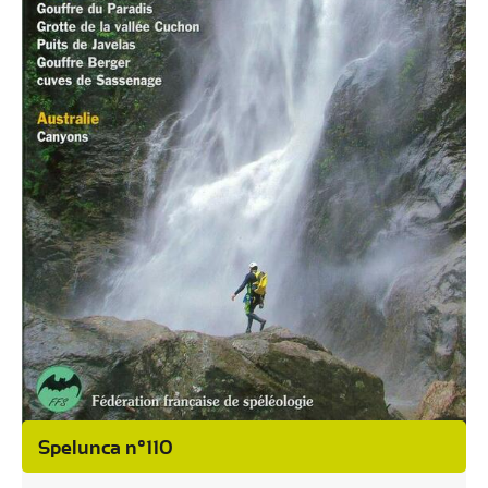
Spelunca n°110