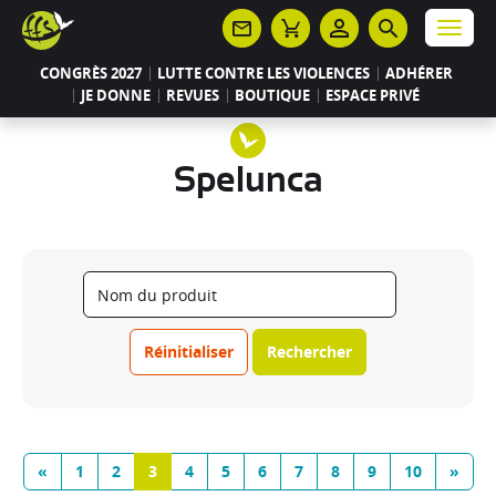
Panneau de gestion des cookies
Menu
CONGRÈS 2027
LUTTE CONTRE LES VIOLENCES
ADHÉRER
JE DONNE
REVUES
BOUTIQUE
ESPACE PRIVÉ
Spelunca
Réinitialiser
Rechercher
«
1
2
3
4
5
6
7
8
9
10
»