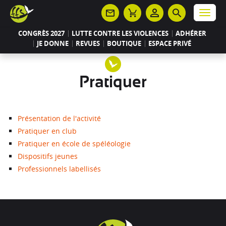
Panneau de gestion des cookies
Menu
CONGRÈS 2027
LUTTE CONTRE LES VIOLENCES
ADHÉRER
JE DONNE
REVUES
BOUTIQUE
ESPACE PRIVÉ
Pratiquer
Présentation de l'activité
Pratiquer en club
Pratiquer en école de spéléologie
Dispositifs jeunes
Professionnels labellisés