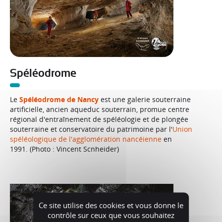
Spéléodrome
Le
Spéléodrome de Nancy
est une galerie souterraine
artificielle, ancien aqueduc souterrain, promue centre
régional d'entraînement de spéléologie et de plongée
souterraine et conservatoire du patrimoine par l'
Union
spéléologique de l'agglomération nancéienne
en
1991. (Photo : Vincent Scnheider)
Ce site utilise des cookies et vous donne le
contrôle sur ceux que vous souhaitez